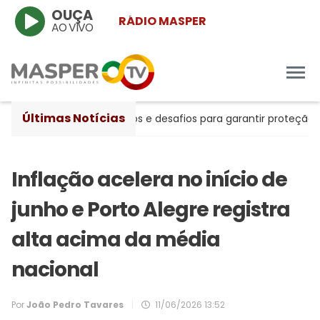
OUÇA
RÁDIO MASPER
AO VIVO
Últimas Notícias
ntre avanços históricos e desafios para garantir proteção às m
Inflação acelera no início de
junho e Porto Alegre registra
alta acima da média
nacional
Por
João Pedro Tavares
|
11/06/2026 13:52