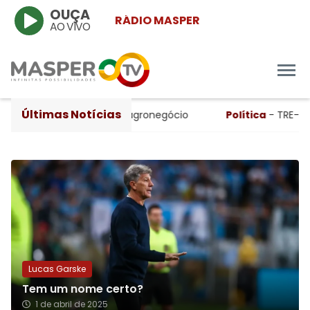
OUÇA
RÁDIO MASPER
AO VIVO
Últimas Notícias
esar da queda no agronegócio
Política
- TRE-RS abre urna 
Lucas Garske
Tem um nome certo?
1 de abril de 2025