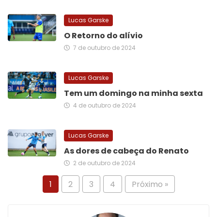
Lucas Garske
O Retorno do alívio
7 de outubro de 2024
Lucas Garske
Tem um domingo na minha sexta
4 de outubro de 2024
Lucas Garske
As dores de cabeça do Renato
2 de outubro de 2024
1
2
3
4
Próximo »