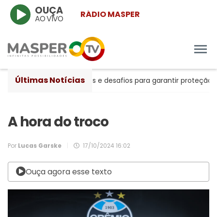
OUÇA
RÁDIO MASPER
AO VIVO
Últimas Notícias
tre avanços históricos e desafios para garantir proteção às m
A hora do troco
Por
Lucas Garske
|
17/10/2024 16:02
Ouça agora esse texto