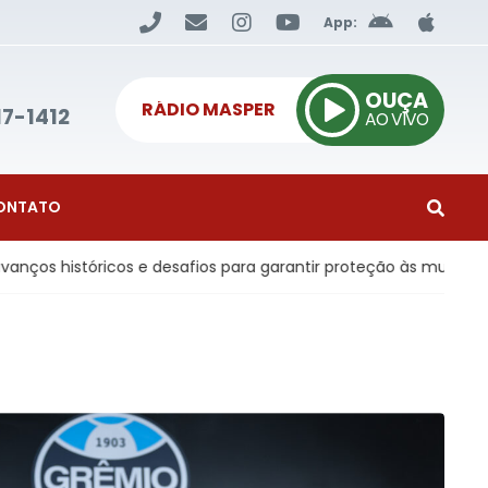
App:
OUÇA
RÁDIO MASPER
17-1412
AO VIVO
ONTATO
cos e desafios para garantir proteção às mulheres
Econ