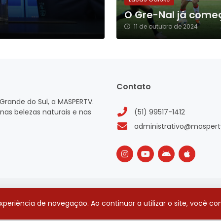
O Gre-Nal já come
11 de outubro de 2024
Contato
Grande do Sul, a MASPERTV.
nas belezas naturais e nas
(51) 99517-1412
administrativo@maspert
 experiência de navegação. Ao continuar a utilizar o site, você 