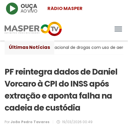
OUÇA
RÁDIO MASPER
AO VIVO
Últimas Notícias
peito de tráfico internacional de drogas com uso de aeronave
PF reintegra dados de Daniel
Vorcaro à CPI do INSS após
extração e aponta falha na
cadeia de custódia
Por
João Pedro Tavares
|
19/03/2026 00:49