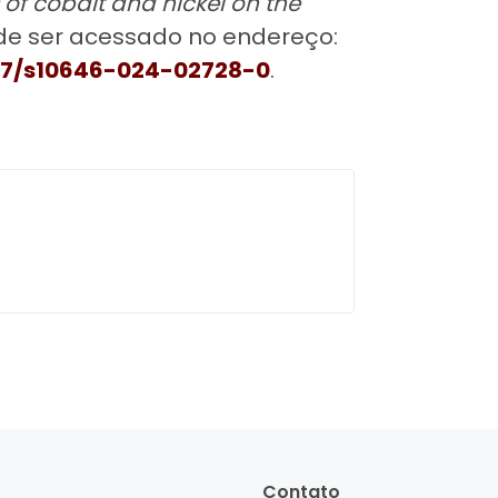
of cobalt and nickel on the
de ser acessado no endereço:
1007/s10646-024-02728-0
.
Contato