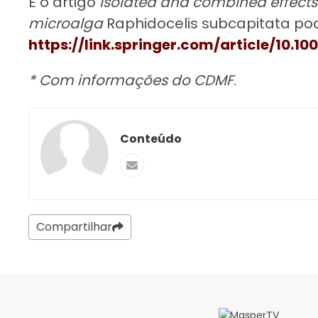
E o artigo
Isolated and combined effects 
microalga
Raphidocelis subcapitata po
https://link.springer.com/article/10.
* Com informações do CDMF
.
Conteúdo
Compartilhar