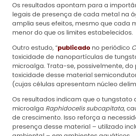
Os resultados apontam para a importân
legais de presença de cada metal na á
amplia seus efeitos, mesmo que cada 
menor do que os limites estabelecidos.
Outro estudo, “
publicado
no periódico
C
toxicidade de nanopartículas de tungst
microalga. Trata-se, possivelmente, do 
toxicidade desse material semicondut
(cujas células apresentam núcleo deli
Os resultados indicam que o tungstato d
microalga
Raphidocelis subcapitata
, c
de crescimento. Isso reforça a necess
presença desse material – utilizado in
ambiental – em ambientes aquáticos.