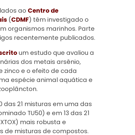
ulados ao
Centro de
ais
(
CDMF
) têm investigado o
 em organismos marinhos. Parte
rtigos recentemente publicados.
scrito
um estudo que avaliou a
inárias dos metais arsênio,
 zinco e o efeito de cada
uma espécie animal aquática e
ooplâncton.
20 das 21 misturas em uma das
minado TU50) e em 13 das 21
XTOX) mais robusta e
s de misturas de compostos.