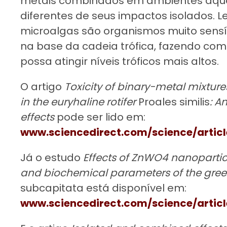
metais combinados em ambientes aquá
diferentes de seus impactos isolados.
microalgas são organismos muito sensí
na base da cadeia trófica, fazendo com
possa atingir níveis tróficos mais altos.
O artigo
Toxicity of binary-metal mixtures
in the euryhaline rotifer
Proales similis
: A
effects
pode ser lido em:
www.sciencedirect.com/science/artic
Já o estudo
Effects of ZnWO4 nanopartic
and biochemical parameters of the gre
subcapitata está disponível em:
www.sciencedirect.com/science/artic