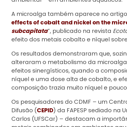
A microalga também aparece no artigo
effects of cobalt and nickel on the mic
subcapitata
”, publicado na revista
Ecot
efeito dos metais cobalto e níquel sob
Os resultados demonstraram que, sozi
alteraram o metabolismo da microalga
efeitos sinergísticos, quando a compos
níquel e uma dose alta de cobalto, e ef
composição trazia muito níquel e pouco
Os pesquisadores do CDMF – um Centro
Difusão (
CEPID
) da FAPESP sediado na U
Carlos (UFSCar) – destacam a importân