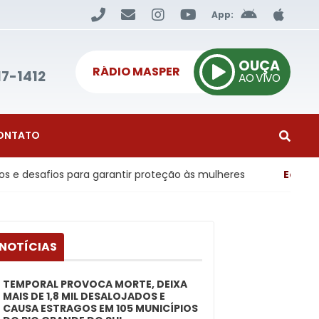
App:
OUÇA
RÁDIO MASPER
17-1412
AO VIVO
ONTATO
ara garantir proteção às mulheres
Economia
- Poupança 
 NOTÍCIAS
TEMPORAL PROVOCA MORTE, DEIXA
MAIS DE 1,8 MIL DESALOJADOS E
CAUSA ESTRAGOS EM 105 MUNICÍPIOS