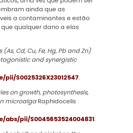
ticos, uma vez que podem ser
 Lembram ainda que as
veis a contaminantes e estão
 que qualquer dano a elas
 (As, Cd, Cu, Fe, Hg, Pb and Zn)
ntagonistic and synergistic
le/pii/S0025326X23012547
.
les on growth, photosynthesis,
en microalga
Raphidocelis
le/abs/pii/S0045653524004831
.