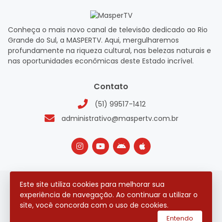
Conheça o mais novo canal de televisão dedicado ao Rio
Grande do Sul, a MASPERTV. Aqui, mergulharemos
profundamente na riqueza cultural, nas belezas naturais e
nas oportunidades econômicas deste Estado incrível.
Contato
(51) 99517-1412
administrativo@maspertv.com.br
Este site utiliza cookies para melhorar sua
2026 © Todos os direitos reservados.
experiência de navegação. Ao continuar a utilizar o
site, você concorda com o uso de cookies.
utilizamos a plataforma
Entendo