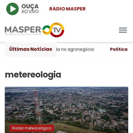
OUÇA
RÁDIO MASPER
AO VIVO
Últimas Notícias
o trimestre, apesar da queda no agronegócio
Política
- TR
Radar meteorológico