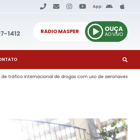
App:
OUÇA
RÁDIO MASPER
17-1412
AO VIVO
ONTATO
cional de drogas com uso de aeronaves
Economia
- Infl