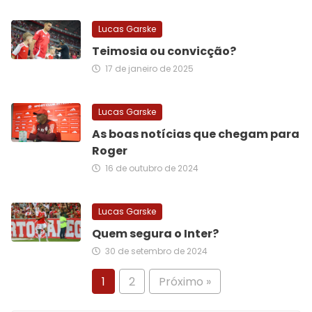
Lucas Garske
Teimosia ou convicção?
17 de janeiro de 2025
Lucas Garske
As boas notícias que chegam para
Roger
16 de outubro de 2024
Lucas Garske
Quem segura o Inter?
30 de setembro de 2024
1
2
Próximo »