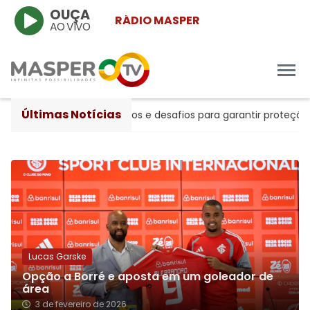
OUÇA
RÁDIO MASPER
AO VIVO
Últimas Notícias
vanços históricos e desafios para garantir proteção às mulher
Lucas Garske
Opção a Borré e aposta em um goleador de
área
3 de fevereiro de 2026