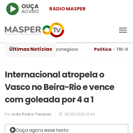
OUÇA
RÁDIO MASPER
AO VIVO
Últimas Notícias
, apesar da queda no agronegócio
Política
- TRE-RS abre 
Internacional atropela o
Vasco no Beira-Rio e vence
com goleada por 4 a 1
Por
João Pedro Tavares
|
18/05/2026 13:40
Ouça agora esse texto