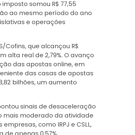
 o imposto somou R$ 77,55
ação ao mesmo período do ano
gislativas e operações
S/Cofins, que alcançou R$
m alta real de 2,79%. O avanço
ação das apostas online, em
veniente das casas de apostas
 8,82 bilhões, um aumento
pontou sinais de desaceleração
mo mais moderado da atividade
as empresas, como IRPJ e CSLL,
ta de apenas 0,57%,