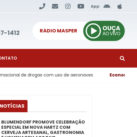
App:
OUÇA
RÁDIO MASPER
17-1412
AO VIVO
ONTATO
de drogas com uso de aeronaves
Economia
- Inflação ao
 NOTÍCIAS
BLUMENDORF PROMOVE CELEBRAÇÃO
ESPECIAL EM NOVA HARTZ COM
CERVEJA ARTESANAL, GASTRONOMIA