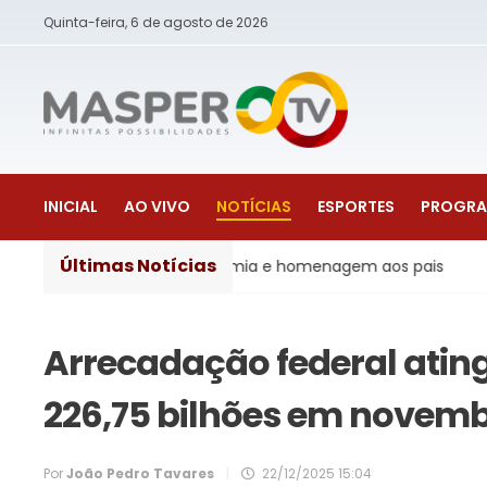
Quinta-feira, 6 de agosto de 2026
INICIAL
AO VIVO
NOTÍCIAS
ESPORTES
PROGR
Últimas Notícias
rtesanal, gastronomia e homenagem aos pais
Justiça
- 
Arrecadação federal ating
226,75 bilhões em novemb
Por
João Pedro Tavares
|
22/12/2025 15:04