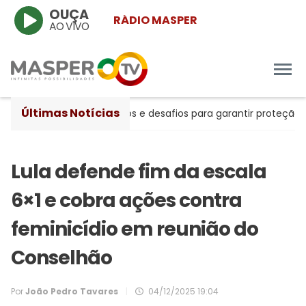
OUÇA
RÁDIO MASPER
AO VIVO
Últimas Notícias
tre avanços históricos e desafios para garantir proteção às m
Lula defende fim da escala
6×1 e cobra ações contra
feminicídio em reunião do
Conselhão
Por
João Pedro Tavares
|
04/12/2025 19:04