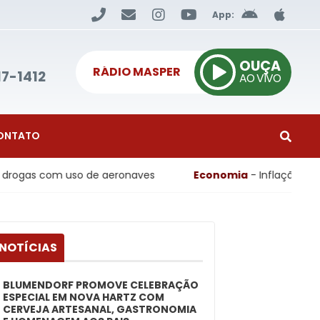
App:
OUÇA
RÁDIO MASPER
17-1412
AO VIVO
ONTATO
e aeronaves
Economia
- Inflação ao consumidor registr
 NOTÍCIAS
BLUMENDORF PROMOVE CELEBRAÇÃO
ESPECIAL EM NOVA HARTZ COM
CERVEJA ARTESANAL, GASTRONOMIA