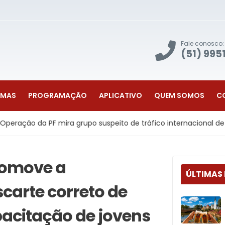
Fale conosco:
(51) 995
AMAS
PROGRAMAÇÃO
APLICATIVO
QUEM SOMOS
C
a grupo suspeito de tráfico internacional de drogas com uso d
romove a
ÚLTIMAS
carte correto de
pacitação de jovens