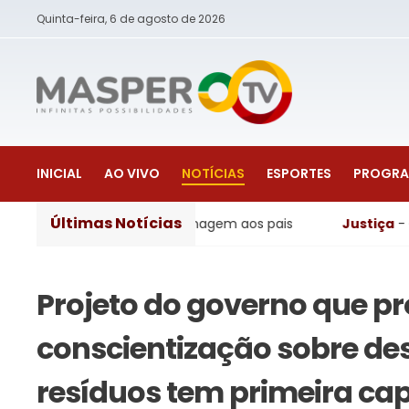
Quinta-feira, 6 de agosto de 2026
INICIAL
AO VIVO
NOTÍCIAS
ESPORTES
PROGR
Últimas Notícias
mia e homenagem aos pais
Justiça
- Operação da PF mir
Projeto do governo que p
conscientização sobre des
resíduos tem primeira ca