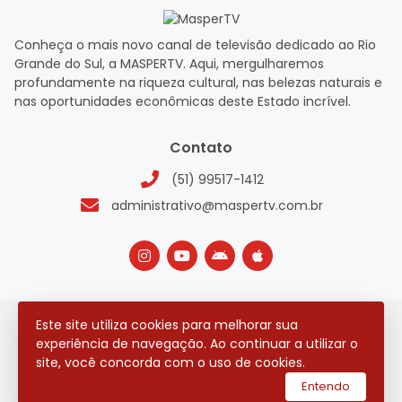
Conheça o mais novo canal de televisão dedicado ao Rio
Grande do Sul, a MASPERTV. Aqui, mergulharemos
profundamente na riqueza cultural, nas belezas naturais e
nas oportunidades econômicas deste Estado incrível.
Contato
(51) 99517-1412
administrativo@maspertv.com.br
Este site utiliza cookies para melhorar sua
2026 © Todos os direitos reservados.
experiência de navegação. Ao continuar a utilizar o
site, você concorda com o uso de cookies.
utilizamos a plataforma
Entendo