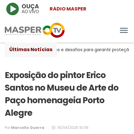
OUÇA
RÁDIO MASPER
AO VIVO
Últimas Notícias
ntre avanços históricos e desafios para garantir proteção às m
Exposição do pintor Erico
Santos no Museu de Arte do
Paço homenageia Porto
Alegre
Por
Marcello Guerra
|
15/04/2025 10:06