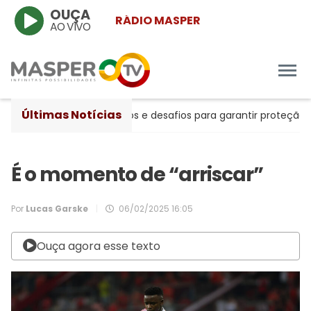
OUÇA
RÁDIO MASPER
AO VIVO
Últimas Notícias
ntre avanços históricos e desafios para garantir proteção às m
É o momento de “arriscar”
Por
Lucas Garske
|
06/02/2025 16:05
Ouça agora esse texto