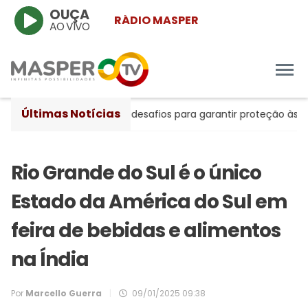
OUÇA
RÁDIO MASPER
AO VIVO
Últimas Notícias
vanços históricos e desafios para garantir proteção às mulher
Rio Grande do Sul é o único
Estado da América do Sul em
feira de bebidas e alimentos
na Índia
Por
Marcello Guerra
|
09/01/2025 09:38