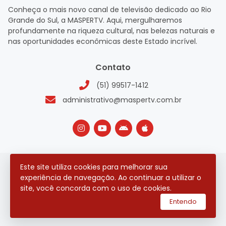
Conheça o mais novo canal de televisão dedicado ao Rio
Grande do Sul, a MASPERTV. Aqui, mergulharemos
profundamente na riqueza cultural, nas belezas naturais e
nas oportunidades econômicas deste Estado incrível.
Contato
(51) 99517-1412
administrativo@maspertv.com.br
Este site utiliza cookies para melhorar sua
2026 © Todos os direitos reservados.
experiência de navegação. Ao continuar a utilizar o
site, você concorda com o uso de cookies.
utilizamos a plataforma
Entendo