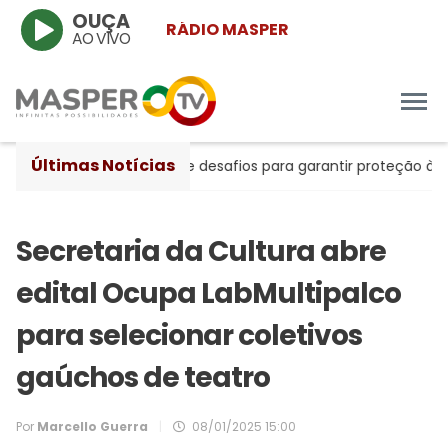
OUÇA
RÁDIO MASPER
AO VIVO
Últimas Notícias
 avanços históricos e desafios para garantir proteção às mulhe
Secretaria da Cultura abre
edital Ocupa LabMultipalco
para selecionar coletivos
gaúchos de teatro
Por
Marcello Guerra
|
08/01/2025 15:00