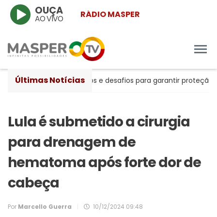
OUÇA
RÁDIO MASPER
AO VIVO
Últimas Notícias
re avanços históricos e desafios para garantir proteção às mul
Lula é submetido a cirurgia
para drenagem de
hematoma após forte dor de
cabeça
Por
Marcello Guerra
|
10/12/2024 09:48