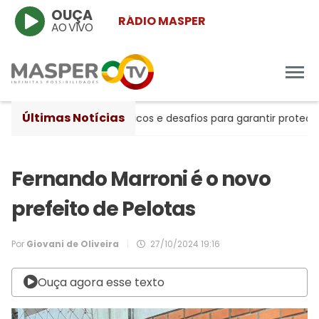
OUÇA
RÁDIO MASPER
AO VIVO
Últimas Notícias
s entre avanços históricos e desafios para garantir proteção à
Fernando Marroni é o novo
prefeito de Pelotas
Por
Giovani de Oliveira
|
27/10/2024 19:16
Ouça agora esse texto