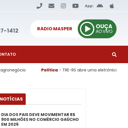
App:
OUÇA
RÁDIO MASPER
17-1412
AO VIVO
ONTATO
cio
Política
- TRE-RS abre urna eletrônica em ato públi
 NOTÍCIAS
DIA DOS PAIS DEVE MOVIMENTAR R$
900 MILHÕES NO COMÉRCIO GAÚCHO
EM 2026