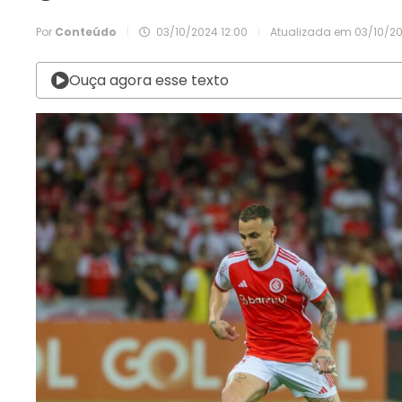
Por
Conteúdo
|
03/10/2024 12:00
|
Atualizada em
03/10/20
Ouça agora esse texto