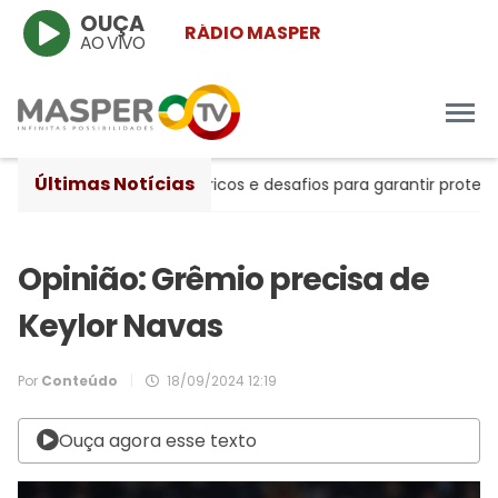
OUÇA
RÁDIO MASPER
AO VIVO
Últimas Notícias
s entre avanços históricos e desafios para garantir proteção à
Opinião: Grêmio precisa de
Keylor Navas
Por
Conteúdo
|
18/09/2024 12:19
Ouça agora esse texto