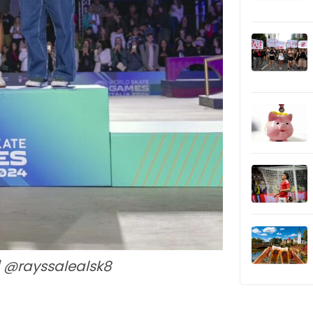
 @rayssalealsk8