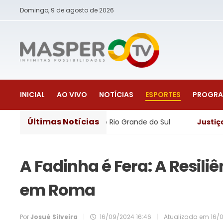
Domingo, 9 de agosto de 2026
INICIAL
AO VIVO
NOTÍCIAS
ESPORTES
PROGR
Últimas Notícias
 municípios do Rio Grande do Sul
Justiça
- Lei Maria da
A Fadinha é Fera: A Resili
em Roma
Por
Josué Silveira
|
16/09/2024 16:46
|
Atualizada em
16/