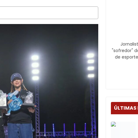
Jornali
"sofredor" d
de esport
ÚLTIMAS