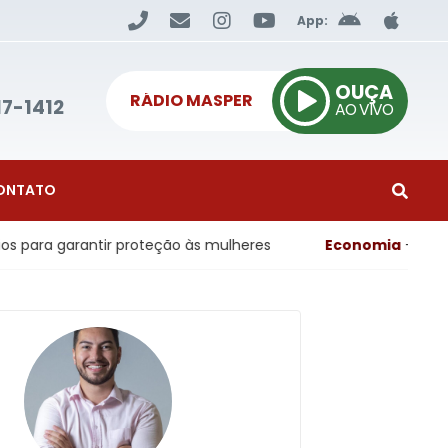
App:
OUÇA
RÁDIO MASPER
17-1412
AO VIVO
ONTATO
tir proteção às mulheres
Economia
- Poupança tem retir