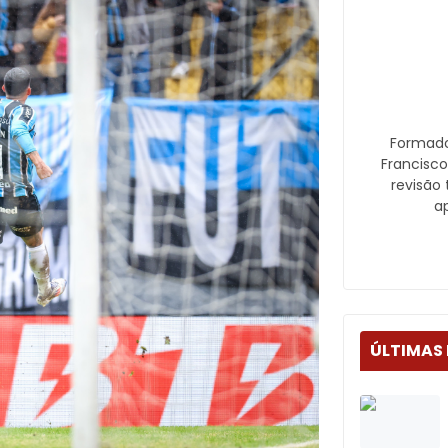
Formado
Francisco
revisão 
a
ÚLTIMAS