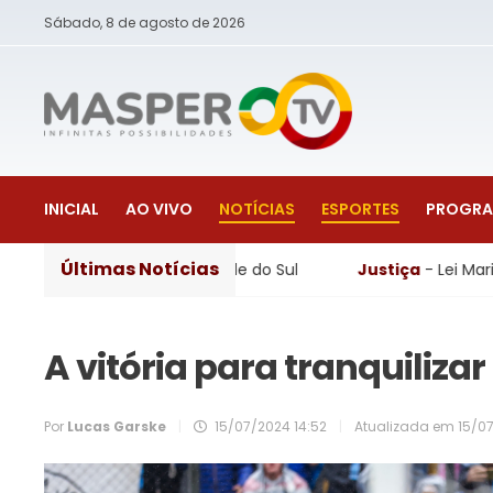
Sábado, 8 de agosto de 2026
INICIAL
AO VIVO
NOTÍCIAS
ESPORTES
PROGR
Últimas Notícias
ios do Rio Grande do Sul
Justiça
- Lei Maria da Penha c
A vitória para tranquiliza
Por
Lucas Garske
|
15/07/2024 14:52
|
Atualizada em
15/0