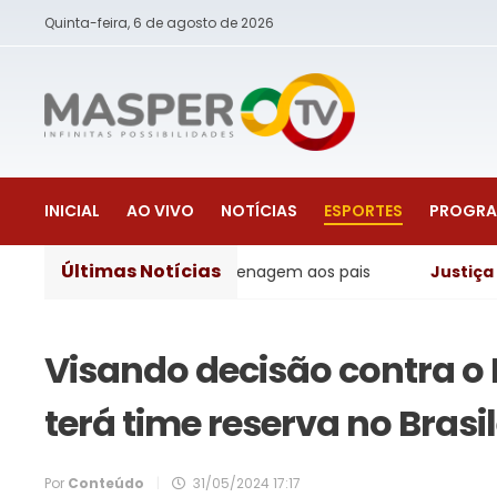
Quinta-feira, 6 de agosto de 2026
INICIAL
AO VIVO
NOTÍCIAS
ESPORTES
PROGR
Últimas Notícias
astronomia e homenagem aos pais
Justiça
- Operação da
Visando decisão contra o
terá time reserva no Brasi
Por
Conteúdo
|
31/05/2024 17:17