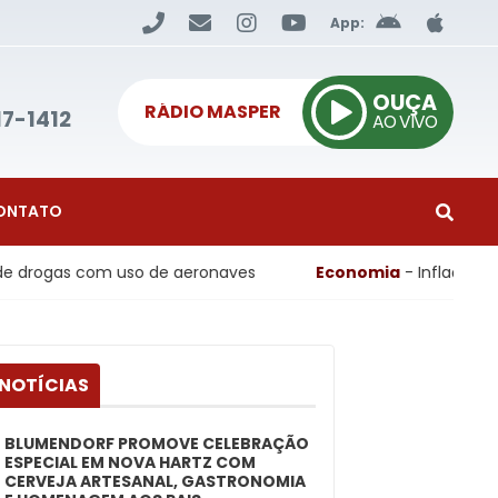
App:
OUÇA
RÁDIO MASPER
17-1412
AO VIVO
ONTATO
m uso de aeronaves
Economia
- Inflação ao consumidor 
 NOTÍCIAS
BLUMENDORF PROMOVE CELEBRAÇÃO
ESPECIAL EM NOVA HARTZ COM
CERVEJA ARTESANAL, GASTRONOMIA