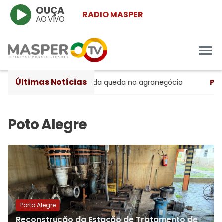
OUÇA
RÁDIO MASPER
AO VIVO
Últimas Notícias
primeiro trimestre, apesar da queda no agronegócio
Políti
Porto Alegre
Reconstrução da Estação de Tratamento de