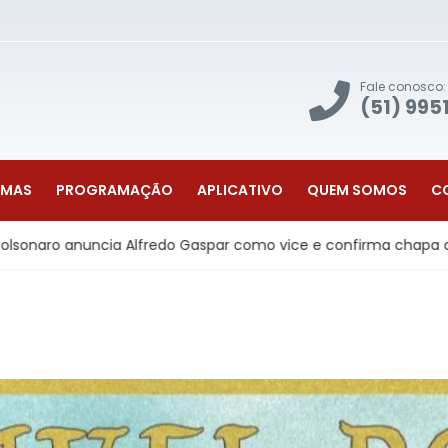
Fale conosco:
(51) 995
AMAS
PROGRAMAÇÃO
APLICATIVO
QUEM SOMOS
C
fredo Gaspar como vice e confirma chapa do PL para a Presidên