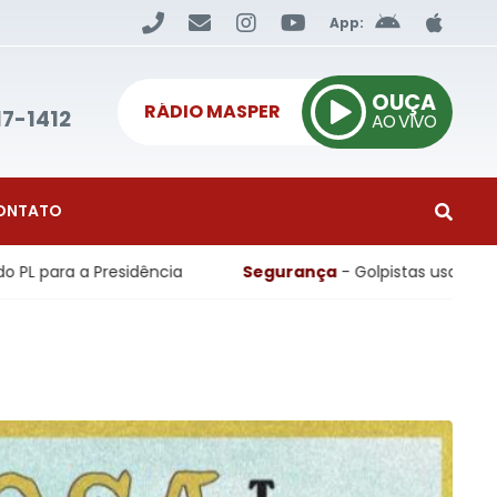
App:
OUÇA
RÁDIO MASPER
17-1412
AO VIVO
ONTATO
cia
Segurança
- Golpistas usam programas do governo p