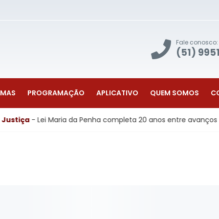
Fale conosco:
(51) 995
AMAS
PROGRAMAÇÃO
APLICATIVO
QUEM SOMOS
C
iça
- Lei Maria da Penha completa 20 anos entre avanços histór