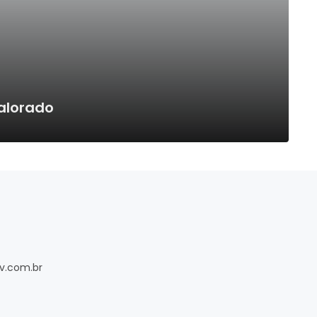
alorado
v.com.br