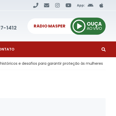
App:
OUÇA
RÁDIO MASPER
17-1412
AO VIVO
ONTATO
icos e desafios para garantir proteção às mulheres
Eco