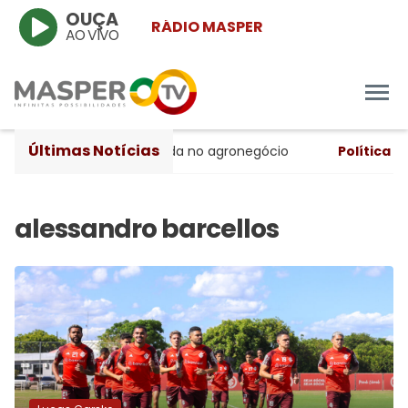
OUÇA
RÁDIO MASPER
AO VIVO
Últimas Notícias
o trimestre, apesar da queda no agronegócio
Política
- TR