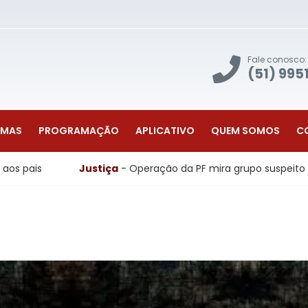
Fale conosco:
(51) 995
AMAS
PROGRAMAÇÃO
APLICATIVO
QUEM SOMOS
C
stiça
- Operação da PF mira grupo suspeito de tráfico interna