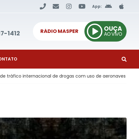
App:
OUÇA
RÁDIO MASPER
17-1412
AO VIVO
ONTATO
cional de drogas com uso de aeronaves
Economia
- Infl