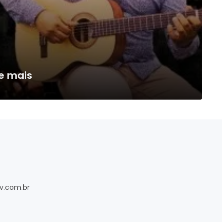
e mais
v.com.br