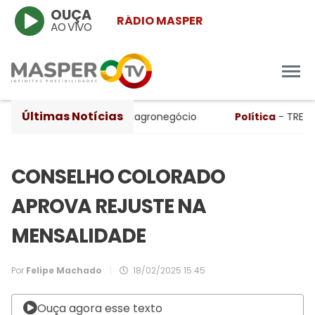
OUÇA
RÁDIO MASPER
AO VIVO
Últimas Notícias
estre, apesar da queda no agronegócio
Política
- TRE-RS a
CONSELHO COLORADO
APROVA REJUSTE NA
MENSALIDADE
Por
Felipe Machado
|
18/02/2025 15:45
Ouça agora esse texto