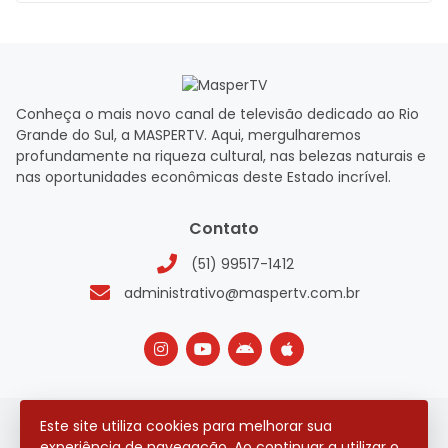
Conheça o mais novo canal de televisão dedicado ao Rio
Grande do Sul, a MASPERTV. Aqui, mergulharemos
profundamente na riqueza cultural, nas belezas naturais e
nas oportunidades econômicas deste Estado incrível.
Contato
(51) 99517-1412
administrativo@maspertv.com.br
Este site utiliza cookies para melhorar sua
2026 © Todos os direitos reservados.
experiência de navegação. Ao continuar a utilizar o