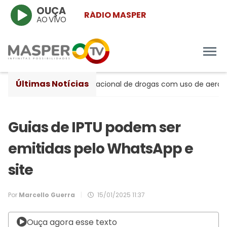
OUÇA
RÁDIO MASPER
AO VIVO
Últimas Notícias
eito de tráfico internacional de drogas com uso de aeronaves
Guias de IPTU podem ser
emitidas pelo WhatsApp e
site
Por
Marcello Guerra
|
15/01/2025 11:37
Ouça agora esse texto