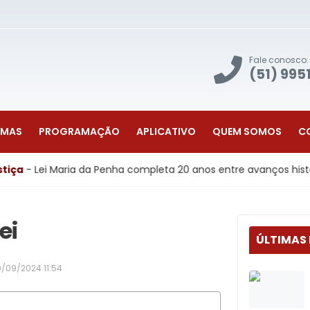
Fale conosco:
(51) 995
AMAS
PROGRAMAÇÃO
APLICATIVO
QUEM SOMOS
C
 Maria da Penha completa 20 anos entre avanços históricos e d
ei
ÚLTIMAS
/09/2024 11:54