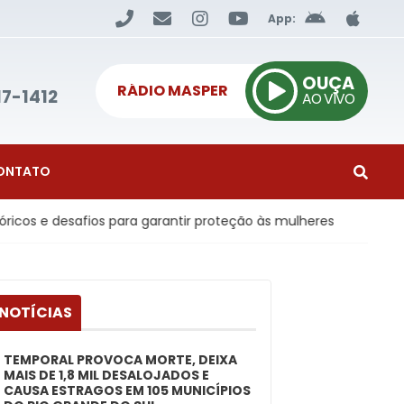
App:
OUÇA
RÁDIO MASPER
17-1412
AO VIVO
ONTATO
esafios para garantir proteção às mulheres
Economia
- 
 NOTÍCIAS
TEMPORAL PROVOCA MORTE, DEIXA
MAIS DE 1,8 MIL DESALOJADOS E
CAUSA ESTRAGOS EM 105 MUNICÍPIOS