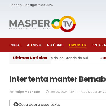
Sábado, 8 de agosto de 2026
INICIAL
AO VIVO
NOTÍCIAS
ESPORTES
PROGR
Últimas Notícias
gos em 105 municípios do Rio Grande do Sul
Justiça
- Lei
Inter tenta manter Bernab
Por
Felipe Machado
|
20/09/2024 11:54
|
Atualizada em
20
Ouça agora esse texto