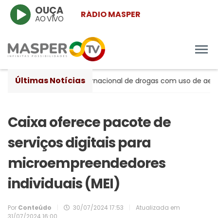
OUÇA
RÁDIO MASPER
AO VIVO
Últimas Notícias
speito de tráfico internacional de drogas com uso de aeronav
Caixa oferece pacote de
serviços digitais para
microempreendedores
individuais (MEI)
Por
Conteúdo
|
30/07/2024 17:53
|
Atualizada em
31/07/2024 16:00