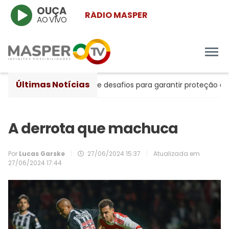
OUÇA
RÁDIO MASPER
AO VIVO
Últimas Notícias
e avanços históricos e desafios para garantir proteção às mulh
A derrota que machuca
Por
Lucas Garske
|
27/06/2024 15:37
|
Atualizada em
27/06/2024 17:44